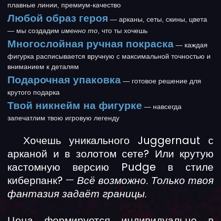
плавные линии, премиум-качество
Любой образ героя
— арканы, сеты, скины, цвета
— мы создадим
именно то
, что ты хочешь
Многослойная ручная покраска
— каждая
фигурка расписывается вручную с максимальной точностью и
вниманием к деталям
Подарочная упаковка
— готовое решение для
крутого подарка
Твой никнейм на фигурке
— навсегда
запечатлим твою игровую легенду
Хочешь уникального Juggernaut с
арканой и в золотом сете? Или крутую
кастомную версию Pudge в стиле
киберпанк?
—
Всё возможно. Только твоя
фантазия задаёт границы.
Цена формируется индивидуально в