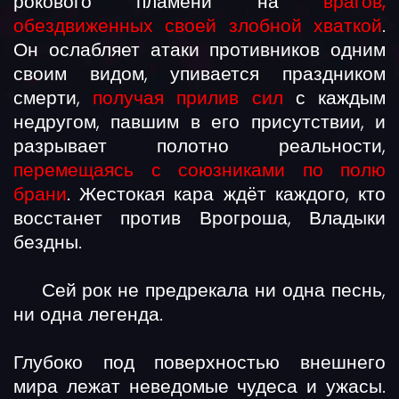
рокового пламени на
врагов,
обездвиженных своей злобной хваткой
.
Он ослабляет атаки противников одним
своим видом, упивается праздником
смерти,
получая прилив сил
с каждым
недругом, павшим в его присутствии, и
разрывает полотно реальности,
перемещаясь с союзниками по полю
брани
. Жестокая кара ждёт каждого, кто
восстанет против Врогроша, Владыки
бездны.
Сей рок не предрекала ни одна песнь,
ни одна легенда.
Глубоко под поверхностью внешнего
мира лежат неведомые чудеса и ужасы.