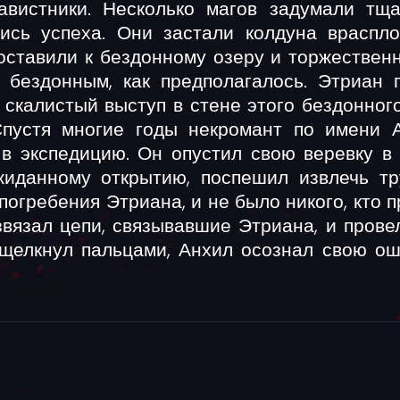
авистники. Несколько магов задумали тщ
ись успеха. Они застали колдуна враспл
ставили к бездонному озеру и торжественн
 бездонным, как предполагалось. Этриан 
а скалистый выступ в стене этого бездонного
Спустя многие годы некромант по имени А
 в экспедицию. Он опустил свою веревку в
жиданному открытию, поспешил извлечь тр
огребения Этриана, и не было никого, кто
вязал цепи, связывавшие Этриана, и провел
 щелкнул пальцами, Анхил осознал свою о