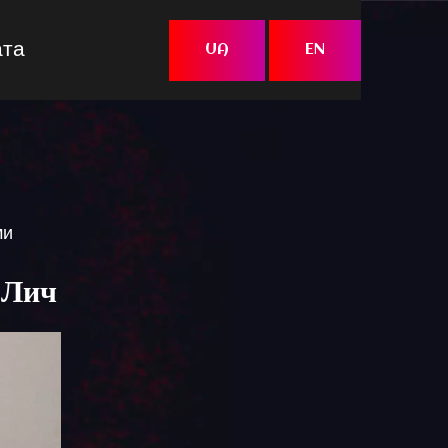
ата
UA
EN
ми
 Лич