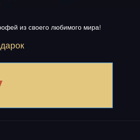
рофей из своего любимого мира!
одарок
у