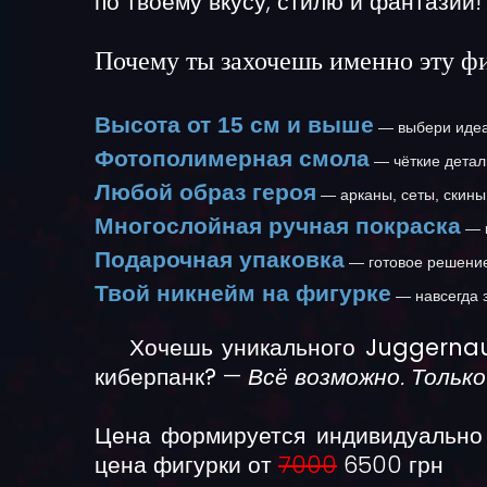
по твоему вкусу, стилю и фантазии!
Почему ты захочешь именно эту ф
Высота от 15 см и выше
— выбери идеа
Фотополимерная смола
— чёткие детал
Любой образ героя
— арканы, сеты, скины
Многослойная ручная покраска
— к
Подарочная упаковка
— готовое решение
Твой никнейм на фигурке
— навсегда 
Хочешь уникального Juggernau
киберпанк?
—
Всё возможно. Тольк
Цена формируется индивидуально 
цена фигурки от
7000
6500 грн