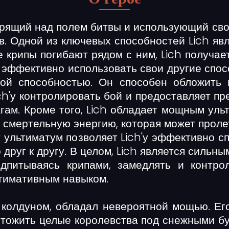
арящий над полем битвы и использующий сво
. Одной из ключевых способностей Lich яв
е крипы погибают рядом с ним, Lich получает
 эффективно использовать свои другие спос
ой способностью. Он способен обложить 
ich'у контролировать бой и предоставляет п
гам. Кроме того, Lich обладает мощным ул
 смертельную энергию, которая может пролет
 ультиматум позволяет Lich'у эффективно с
 друг к другу. В целом, Lich является силь
одпитываясь крипами, замедлять и контро
тимативным навыком.
л колдуном, обладал невероятной мощью. Е
тожить целые королевства под снежными бур