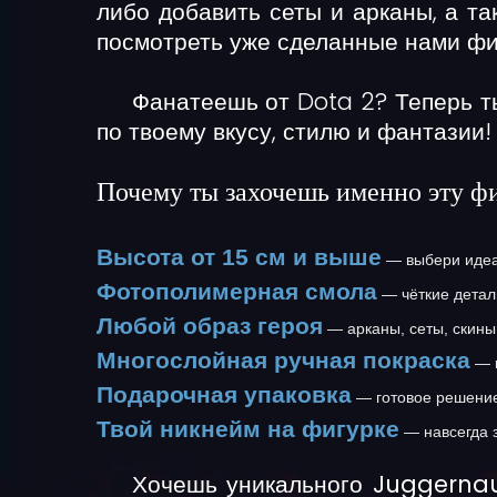
либо добавить сеты и арканы, а та
посмотреть уже сделанные нами фи
Фанатеешь от Dota 2? Теперь т
по твоему вкусу, стилю и фантазии!
Почему ты захочешь именно эту ф
Высота от 15 см и выше
— выбери идеа
Фотополимерная смола
— чёткие детал
Любой образ героя
— арканы, сеты, скины
Многослойная ручная покраска
— к
Подарочная упаковка
— готовое решение
Твой никнейм на фигурке
— навсегда 
Хочешь уникального Juggernau