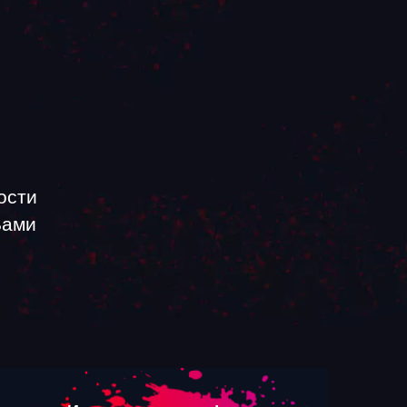
ости
Вами