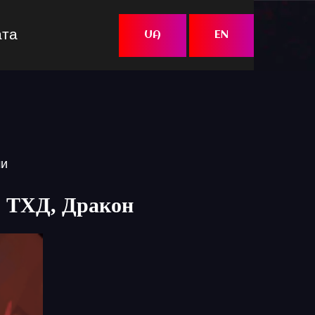
ата
UA
EN
ми
, ТХД, Дракон