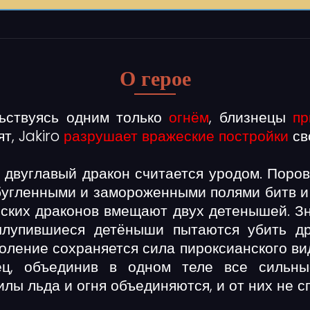
О герое
льствуясь одним только
огнём
, близнецы
пр
ят, Jakiro
разрушает вражеские постройки
св
 двуглавый дракон считается уродом. Поро
обугленными и замороженными полями битв и
нских драконов вмещают двух детенышей. 
ылупившиеся детёныши пытаются убить др
коление сохраняется сила пироксианского ви
ец, объединив в одном теле все сильные
ы льда и огня объединяются, и от них не сп