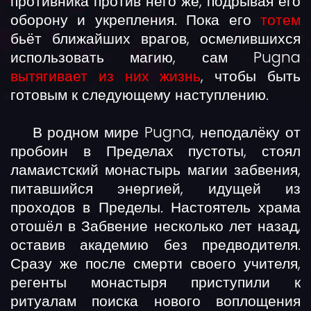
противника против него же, подрывая его
оборону и укрепления. Пока его
тотем
бьёт ближайших врагов, осмелившихся
использовать магию, сам Pugna
вытягивает из них жизнь
, чтобы быть
готовым к следующему наступлению.
В родном мире Pugna, неподалёку от
пробоин в Пределах пустоты, стоял
ламаистский монастырь магии забвения,
питавшийся энергией, идущей из
проходов в Пределы. Настоятель храма
отошёл в Забвение несколько лет назад,
оставив академию без предводителя.
Сразу же после смерти своего учителя,
регенты монастыря приступили к
ритуалам поиска нового воплощения