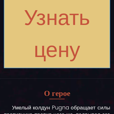
Узнать
цену
О герое
Умелый колдун Pugna обращает силы