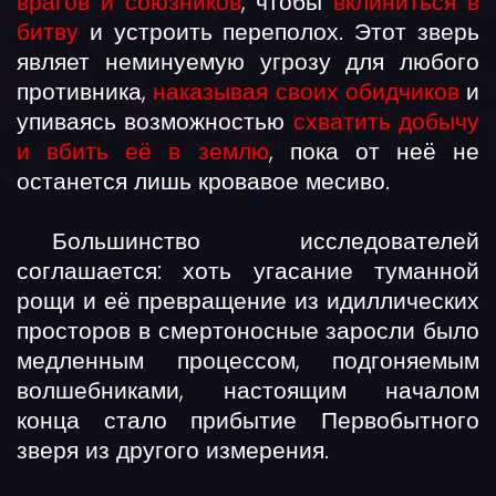
врагов и союзников
, чтобы
вклиниться в
битву
и устроить переполох. Этот зверь
являет неминуемую угрозу для любого
противника,
наказывая своих обидчиков
и
упиваясь возможностью
схватить добычу
и вбить её в землю
, пока от неё не
останется лишь кровавое месиво.
Большинство исследователей
соглашается: хоть угасание туманной
рощи и её превращение из идиллических
просторов в смертоносные заросли было
медленным процессом, подгоняемым
волшебниками, настоящим началом
конца стало прибытие Первобытного
зверя из другого измерения.