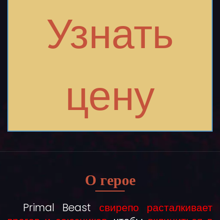
Узнать
цену
О герое
Primal Beast
свирепо расталкивает