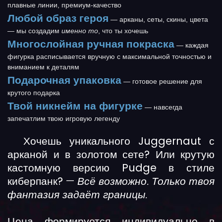
плавные линии, премиум-качество
Любой образ героя
— арканы, сеты, скины, цвета
— мы создадим
именно то
, что ты хочешь
Многослойная ручная покраска
— каждая
фигурка расписывается вручную с максимальной точностью и
вниманием к деталям
Подарочная упаковка
— готовое решение для
крутого подарка
Твой никнейм на фигурке
— навсегда
запечатлим твою игровую легенду
Хочешь уникального Juggernaut с
арканой и в золотом сете? Или крутую
кастомную версию Pudge в стиле
киберпанк?
—
Всё возможно. Только твоя
фантазия задаёт границы.
Цена формируется индивидуально в