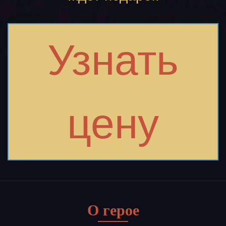
Узнать
цену
О герое