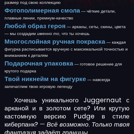
размер под свою коллекцию
Фотополимерная смола
— чёткие детали,
плавные линии, премиум-качество
Любой образ героя
— арканы, сеты, скины, цвета
— мы создадим
именно то
, что ты хочешь
Многослойная ручная покраска
— каждая
фигурка расписывается вручную с максимальной точностью и
вниманием к деталям
Подарочная упаковка
— готовое решение для
крутого подарка
Твой никнейм на фигурке
— навсегда
запечатлим твою игровую легенду
Хочешь уникального Juggernaut с
арканой и в золотом сете? Или крутую
кастомную версию Pudge в стиле
киберпанк?
—
Всё возможно. Только твоя
фантазия задаёт границы.