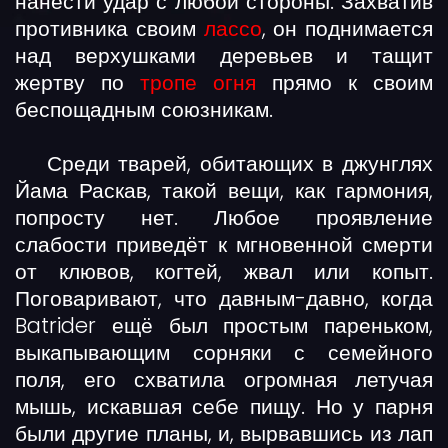
нанести удар с любой стороны. Захватив
противника своим
лассо
, он поднимается
над верхушками деревьев и тащит
жертву по
тропе огня
прямо к своим
беспощадным союзникам.
Среди тварей, обитающих в джунглях
Йама Раскав, такой вещи, как гармония,
попросту нет. Любое проявление
слабости приведёт к мгновенной смерти
от клювов, когтей, жвал или копыт.
Поговаривают, что давным-давно, когда
Batrider ещё был простым пареньком,
выкапывающим сорняки с семейного
поля, его схватила огромная летучая
мышь, искавшая себе пищу. Но у парня
были другие планы, и, вырвавшись из лап