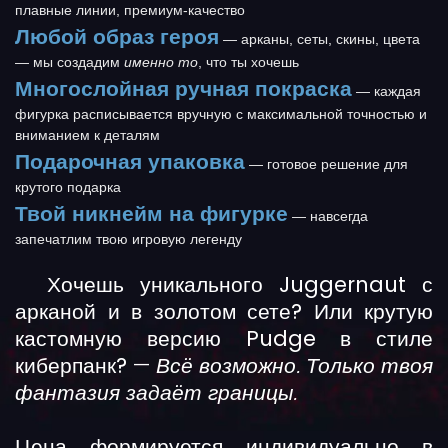
плавные линии, премиум-качество
Любой образ героя
— арканы, сеты, скины, цвета
— мы создадим
именно то
, что ты хочешь
Многослойная ручная покраска
— каждая
фигурка расписывается вручную с максимальной точностью и
вниманием к деталям
Подарочная упаковка
— готовое решение для
крутого подарка
Твой никнейм на фигурке
— навсегда
запечатлим твою игровую легенду
Хочешь уникального Juggernaut с
арканой и в золотом сете? Или крутую
кастомную версию Pudge в стиле
киберпанк?
—
Всё возможно. Только твоя
фантазия задаёт границы.
Цена формируется индивидуально в