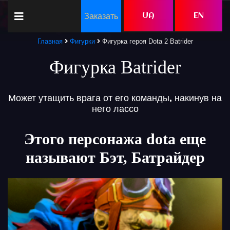
Заказать
UA
EN
Главная
Фигурки
Фигурка героя Dota 2 Batrider
Фигурка Batrider
Может утащить врага от его команды, накинув на
него лассо
Этого персонажа dota еще
называют Бэт, Батрайдер